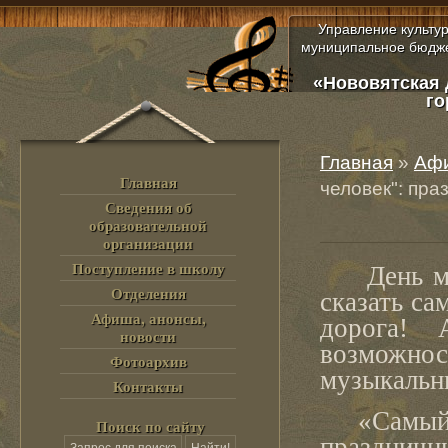
Управление культу
муниципальное бюдже
«Нововятская 
го
Главная
»
Афи
Главная
человек": пра
Сведения об
образовательной
организации
Поступление в школу
День мате
Отделения
сказать са
Афиша, анонсы,
дорога! 
новости
возможно
Фотоархив
музыкальн
Контакты
«Самый гл
Поиск по сайту
празднич